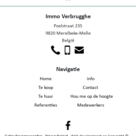
Immo Verbrugghe
Poelstraat 235
9820 Merelbeke-Melle
België
Navigatie
Home
info
Te koop
Contact
Te huur
Hou me op de hoogte
Referenties
Medewerkers
Gebruiksvoorwaarden
-
Privacybeleid
- Web development en Copyright ©