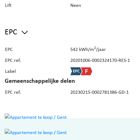
Lift
Neen
EPC: 542 kWh/m² per jaar
UC: 2324170
EPC
2
EPC
542 kWh/m
/jaar
EPC ref.
20201006-0002324170-RES-1
Label
Gemeenschappelijke delen
EPC ref.
20230215-0002781386-GD-1