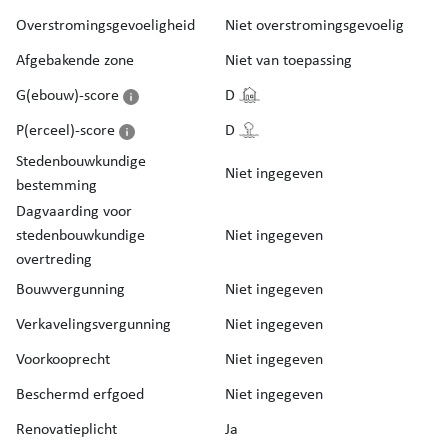
Overstromingsgevoeligheid
Niet overstromingsgevoelig
Afgebakende zone
Niet van toepassing
G(ebouw)-score
D
P(erceel)-score
D
Stedenbouwkundige
Niet ingegeven
bestemming
Dagvaarding voor
stedenbouwkundige
Niet ingegeven
overtreding
Bouwvergunning
Niet ingegeven
Verkavelingsvergunning
Niet ingegeven
Voorkooprecht
Niet ingegeven
Beschermd erfgoed
Niet ingegeven
Renovatieplicht
Ja